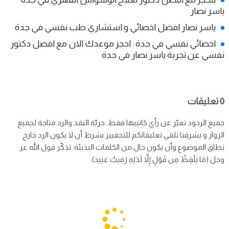
ياسر نصار
ياسر نصار افضل اخصائي و استشاري طب نفسي في جدة
اخصائي نفسي في جدة : احجز موعدك الان مع افضل دكتور
نفسي عن تجربة ياسر نصار في جدة
0 تعليقات
جميع الردود تعبّر عن رأي كاتبيها فقط. حريّة النقد والرد متاحة لجميع
الزوار و يشرفنا تلقي تعليقاتكم للتحفييز بشرط أن لا يكون الرد خارج
نطاق الموضوع وأن يكون خال من الكلمات البذيئة. تذكّر قول الله عز
وجل (مَا يَلْفِظُ مِن قَوْلٍ إِلاَّ لَدَيْهِ رَقِيبٌ عَتِيد).