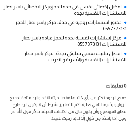
افضل اخصائي نفسي في جدة للحجزمركز الاخصائي ياسر نصار
للاستشارات النفسية بجده
دكتور استشارات زوجية في جدة.. مركز ياسر نصار للحجز
0557373131
مركز استشارات نفسية بجدة للحجز عيادة ياسر نصار
للاستشارات 0557373131
افضل طبيب نفسي سلوكي بجدة.. مركز ياسر نصار
للاستشارات النفسية والأسرية والتدريب
0 تعليقات
جميع الردود تعبّر عن رأي كاتبيها فقط. حريّة النقد والرد متاحة لجميع
الزوار و يشرفنا تلقي تعليقاتكم للتحفييز بشرط أن لا يكون الرد خارج
نطاق الموضوع وأن يكون خال من الكلمات البذيئة. تذكّر قول الله عز
وجل (مَا يَلْفِظُ مِن قَوْلٍ إِلاَّ لَدَيْهِ رَقِيبٌ عَتِيد).