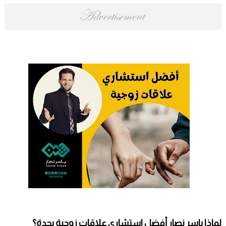
لماذا ياسر نصار أفضل استشاري علاقات زوجية بجدة؟