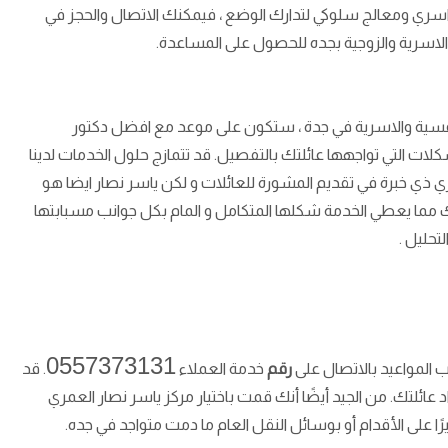
ري ومعالج سلوكي لتدارك الوضع ، فيمكنك الاتصال والحجز في
الاسرية والزوجية بجده للحصول على المساعدة.
نفسية والاسرية في جدة ، ستكون على موعد مع افضل دكتور
لات التي تواجهها عائلتك بالتفصيل.
قد تتمازج حلول الخدمات لدينا
ي خبرة في تقديم المشورة للعائلات و لكن ياسر نصار ايضا هو
ا يعطي الخدمة شكلها المتكامل و المام بكل جوانب مسبابتها
لتحليل .
0557373131
المواعيد بالاتصال على
رقم
خدمة العملاء
.
قد
د عائلتك.
من الجيد أيضًا أنك قمت باختيار مركز ياسر نصار العمري
ا على الأقدام أو بوسائل النقل العام ما دمت متواجد في جده.