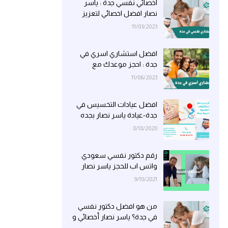
اخصائي نفسي جدة : ياسر
نصار افضل اخصائي لتعزيز
الصحة النفسية والاستقرار
11/03/2023
العاطفي
افضل استشاري اسري في
جدة : احجز موعدك مع
مستشار الاسرة ياسر نصار
11/06/2023
0557373131
افضل عيادات التخسيس في
جدة-عيادة ياسر نصار بجده
للحمية والدايت
8/18/2020
رقم دكتور نفسي سعودي
واتس اب للحجز ياسر نصار
معالج نفسي في جدة
9/10/2021
966557373131+
من هو افضل دكتور نفسي
في جدة؟ ياسر نصار أخصائي و
معالج نفسي محترف للحجز