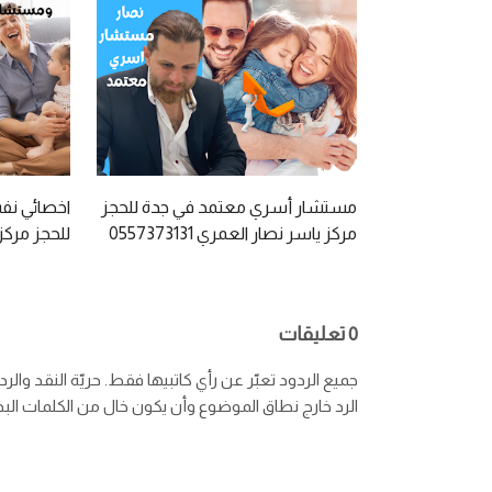
مستشار أسري معتمد في جدة للحجز
اخصائي ن
مركز ياسر نصار العمري 0557373131
للحجز مركز
557373131
0 تعليقات
جميع الردود تعبّر عن رأي كاتبيها فقط. حريّة النقد والر
الرد خارج نطاق الموضوع وأن يكون خال من الكلمات البذيئة. تذكّر 