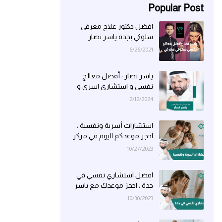
Popular Post
افضل دكتور علاج معرفي
سلوكي بجدة ياسر نصار
6/26/2021
ياسر نصار : أفضل معالج
نفسي و استشاري اسري و
علاقات زوجية في جدة
2/12/2024
استشارات أسرية ونفسية :
احجز موعدكم اليوم في مركز
ياسر نصار بجدة
10/27/2023
افضل استشاري نفسي في
جدة : احجز موعدك مع ياسر
نصار لاكتساب الثقة بالنفس
10/30/2023
أو لإدارة مخاوفك