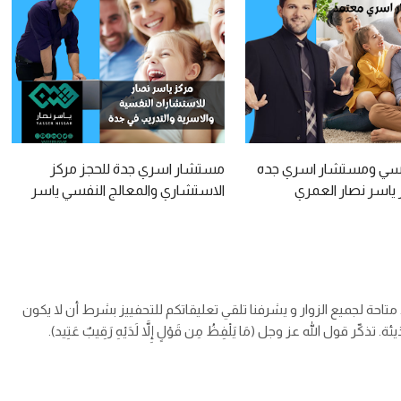
فسي ومستشار اسري جده
مستشار اسري جدة للحجز مركز
 ياسر نصار العمري
الاستشاري والمعالج النفسي ياسر
0
نصار العمري 0557373131
د متاحة لجميع الزوار و يشرفنا تلقي تعليقاتكم للتحفييز بشرط أن لا يكون
قول الله عز وجل (مَا يَلْفِظُ مِن قَوْلٍ إِلاَّ لَدَيْهِ رَقِيبٌ عَتِيد).