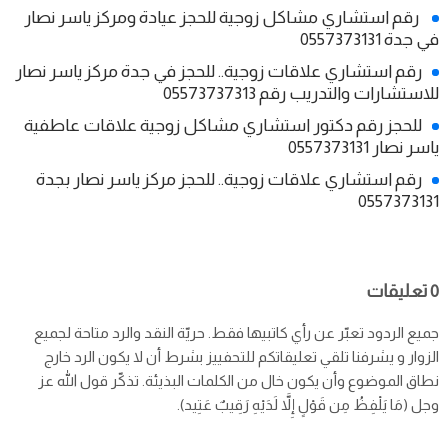
رقم استشاري مشاكل زوجية للحجز عيادة ومركز ياسر نصار
في جدة 0557373131
رقم استشاري علاقات زوجية.. للحجز في جدة مركز ياسر نصار
للاستشارات والتدريب رقم 05573737313
للحجز رقم دكتور استشاري مشاكل زوجية علاقات عاطفية
ياسر نصار 0557373131
رقم استشاري علاقات زوجية.. للحجز مركز ياسر نصار بجدة
0557373131
0 تعليقات
جميع الردود تعبّر عن رأي كاتبيها فقط. حريّة النقد والرد متاحة لجميع
الزوار و يشرفنا تلقي تعليقاتكم للتحفييز بشرط أن لا يكون الرد خارج
نطاق الموضوع وأن يكون خال من الكلمات البذيئة. تذكّر قول الله عز
وجل (مَا يَلْفِظُ مِن قَوْلٍ إِلاَّ لَدَيْهِ رَقِيبٌ عَتِيد).