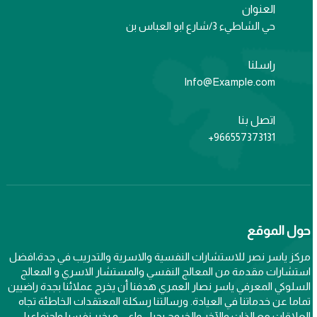
العنوان
حي الشاطيء 3/شارع ابو العباس بن
راسلنا
Info@Example.com
اتصل بنا
966557373131+
حول الموقع
مركز ياسر نصر للاستشارات النفسية والاسرية والتدريب في جدة،افضل
استشارات مقدمة من المعالج النفسي والمستشار الاسري و المعالج
السلوكي المعرفي ياسر نصار العمري هدفنا أن يخرج عملائنا بجدة راضيين
تماما عن خدماتنا في العيادة. ورسالتنا رسكلة المعتقدات الخاطئة تجاه
العلاقات مع الذات والآخر والخروج بجيل واعي و بخير نفسيا واجتماعيا .