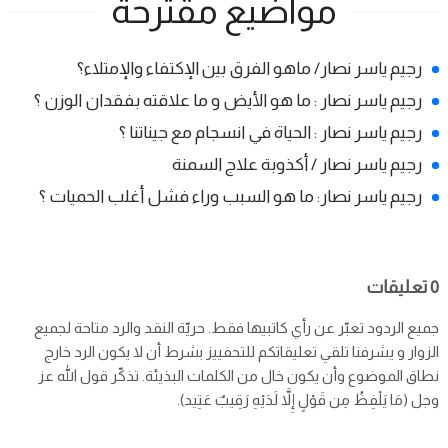
مواضيع مقترحة
رجيم ياسر نصار/ ماهو الفرق بين الإكتفاء والإمتلاء؟
رجيم ياسر نصار : ما هو الأيض و ما علاقته بفقدان الوزن ؟
رجيم ياسر نصار : الحياة في انسجام مع جيناتنا ؟
رجيم ياسر نصار / أكذوبة علاج السمنة
رجيم ياسر نصار: ما هو السبب وراء فشل أغلب الحميات ؟
0 تعليقات
جميع الردود تعبّر عن رأي كاتبيها فقط. حريّة النقد والرد متاحة لجميع
الزوار و يشرفنا تلقي تعليقاتكم للتحفييز بشرط أن لا يكون الرد خارج
نطاق الموضوع وأن يكون خال من الكلمات البذيئة. تذكّر قول الله عز
وجل (مَا يَلْفِظُ مِن قَوْلٍ إِلاَّ لَدَيْهِ رَقِيبٌ عَتِيد).