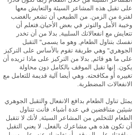
على تقبل هذه المشاعر السيئة والتعايش معها
لفترة من الزمن. من الطبيعي أن تشعر بالغضب
وخيبة الأمل والتوتر في بعض الأحيان.فتعلم أن
تتعايش مع انفعالاتك السلبية, بدلا من أن تخدر
نفسك بتناول الطعام, وهو ما يسمى" التقبل
الجوهري" وهي طريقة تقوم بالأساس على التركيز
على ما هو قائم, بدلا من التركيز على ماذا تريده أن
يكون. إنها تقبل الموقف بالكامل دون محاولة
تغييره أو مكافحته. وهي أيضا آلية قديمة للتعامل مع
الانفعالات المضطربة.
يمثل تناول الطعام بدافع الانفعال والتقبل الجوهري
شيئين متناقضين في عدة أشياء. فأنت تتناول
الطعام للتخلص من المشاعر السيئة, لأنك لا تتقبل
أن تكون هذه هي مشاعرك بالفعل. لا يعني التقبل
موافقتك على الموقف أو تغاضيك عنه. على سيبل